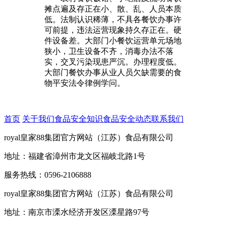
摊点遍及存正在小、散、乱、人员本质
低。法制认识稀薄，不具各餐饮办事许
可前提，违法运营现象持久存正在。硬
件设备差。大部门小餐饮运营单元场地
狭小，卫生设备不齐，消毒办法不落
实，交叉污染现患严沉。办理程度低。
大部门餐饮办事从业人员欠缺需要的食
物平安法令律例学问。
首页
关于我们
食品安全知识
食品安全动态
联系我们
royal皇家88集团官方网站（江苏）食品有限公司
地址：福建省漳州市龙文区福岐北路1号
服务热线：0596-2106888
royal皇家88集团官方网站（江苏）食品有限公司
地址：南京市溧水经济开发区溧星路97号