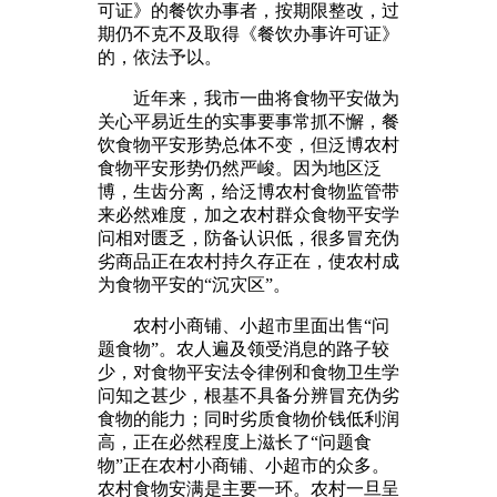
可证》的餐饮办事者，按期限整改，过
期仍不克不及取得《餐饮办事许可证》
的，依法予以。
近年来，我市一曲将食物平安做为
关心平易近生的实事要事常抓不懈，餐
饮食物平安形势总体不变，但泛博农村
食物平安形势仍然严峻。因为地区泛
博，生齿分离，给泛博农村食物监管带
来必然难度，加之农村群众食物平安学
问相对匮乏，防备认识低，很多冒充伪
劣商品正在农村持久存正在，使农村成
为食物平安的“沉灾区”。
农村小商铺、小超市里面出售“问
题食物”。农人遍及领受消息的路子较
少，对食物平安法令律例和食物卫生学
问知之甚少，根基不具备分辨冒充伪劣
食物的能力；同时劣质食物价钱低利润
高，正在必然程度上滋长了“问题食
物”正在农村小商铺、小超市的众多。
农村食物安满是主要一环。农村一旦呈